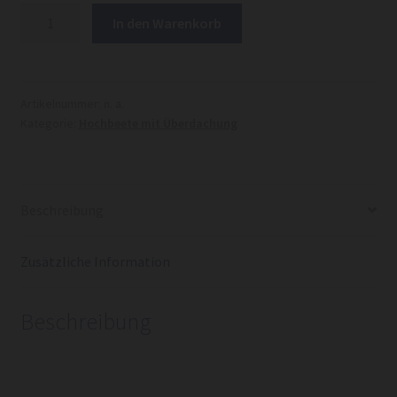
Hochbeet
In den Warenkorb
mit
Überdachung
2
Einheit
Artikelnummer:
n. a.
Kategorie:
Hochbeete mit Überdachung
3000x1000
Menge
Beschreibung
Zusätzliche Information
Beschreibung