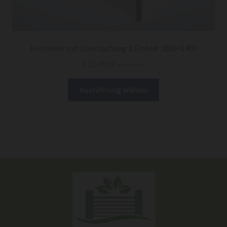
Hochbeet mit Überdachung 2 Einheit 3000×1400
€
2.540,00
inkl. MwSt.
Dieses
Ausführung wählen
Produkt
weist
mehrere
Varianten
auf.
Die
Optionen
können
auf
der
Produktseite