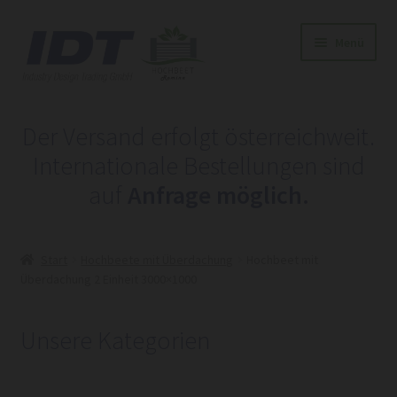
Zur
Zum
Menü
Navigation
Inhalt
springen
springen
Home
Der Versand erfolgt österreichweit.
Shop
Internationale Bestellungen sind
auf
Anfrage möglich.
Hochbeete
inkl. Überdachung
Start
Hochbeete mit Überdachung
Hochbeet mit
Überdachung 2 Einheit 3000×1000
hier Anfragen
Unsere Kategorien