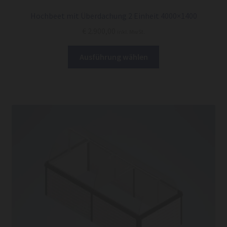
Hochbeet mit Überdachung 2 Einheit 4000×1400
€
2.900,00
inkl. MwSt.
Dieses
Ausführung wählen
Produkt
weist
mehrere
Varianten
auf.
Die
Optionen
können
auf
der
Produktseite
gewählt
werden