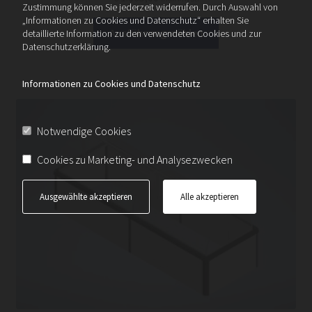
Zustimmung können Sie jederzeit widerrufen. Durch Auswahl von
„Informationen zu Cookies und Datenschutz“ erhalten Sie
Dieses
Ausführung wählen
detaillierte Information zu den verwendeten Cookies und zur
Produkt
Datenschutzerklärung.
weist
mehrere
Informationen zu Cookies und Datenschutz
Varianten
auf.
Die
Notwendige Cookies
Optionen
Cookies zu Marketing- und Analysezwecken
können
auf
Ausgewählte akzeptieren
Alle akzeptieren
der
Produktseite
gewählt
werden